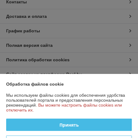
Контакты
Доставка и оплата
График работы
Полная версия сайта
Политика обработки cookies
Сайт создан на платформе Deal.by
Обработка файлов cookie
Информация для покупателя
Мы используем файлы cookies для обеспечения удобства
пользователей портала и предоставления персональных
Юридическое лицо:
ООО «МостТехСервис»
рекомендаций.
Вы можете настроить файлы cookies или
Республика Беларусь, 220017 , г. Минск
отключить их.
Регистрационный номер ЕГР: 193268635
Принять
УНП: 193268635
Регистрационный орган: Минский горисполком