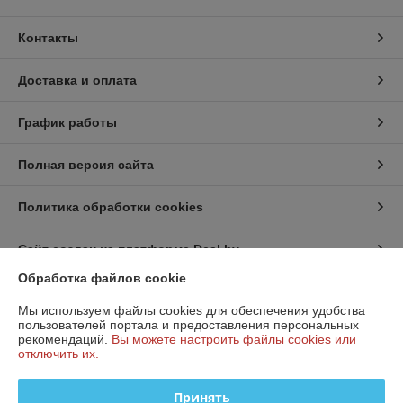
Контакты
Доставка и оплата
График работы
Полная версия сайта
Политика обработки cookies
Сайт создан на платформе Deal.by
Обработка файлов cookie
Информация для покупателя
Мы используем файлы cookies для обеспечения удобства
пользователей портала и предоставления персональных
Юридическое лицо:
ООО «МостТехСервис»
рекомендаций.
Вы можете настроить файлы cookies или
Республика Беларусь, 220017 , г. Минск
отключить их.
Регистрационный номер ЕГР: 193268635
Принять