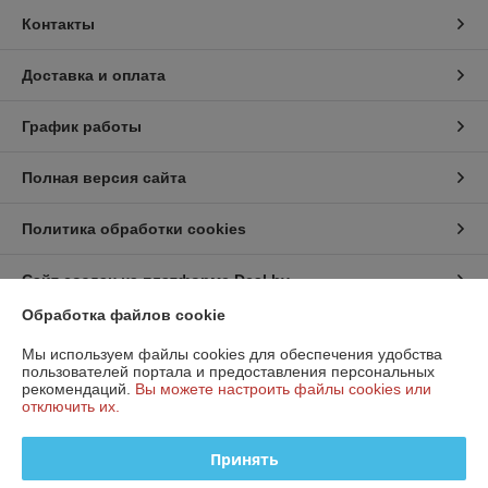
Контакты
Доставка и оплата
График работы
Полная версия сайта
Политика обработки cookies
Сайт создан на платформе Deal.by
Обработка файлов cookie
Информация для покупателя
Мы используем файлы cookies для обеспечения удобства
пользователей портала и предоставления персональных
Юридическое лицо:
ООО «МостТехСервис»
рекомендаций.
Вы можете настроить файлы cookies или
Республика Беларусь, 220017 , г. Минск
отключить их.
Регистрационный номер ЕГР: 193268635
Принять
УНП: 193268635