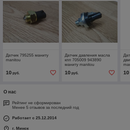
Датчик 795255 маниту
Датчик давления масла
Дат
manitou
кпп 705009 943890
дви
маниту manitou
man
10
10
10
руб.
руб.
О нас
Рейтинг не сформирован
Менее 5 отзывов за последний год
Работает с 25.12.2014
г. Минск