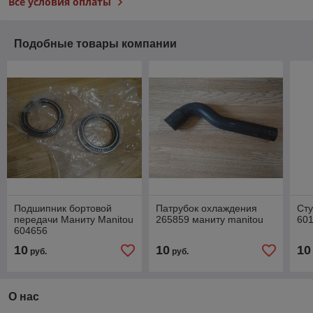
Все условия оплаты
Подобные товары компании
Подшипник бортовой
Патрубок охлаждения
Сту
передачи Маниту Manitou
265859 маниту manitou
60
604656
10
10
10
руб.
руб.
О нас