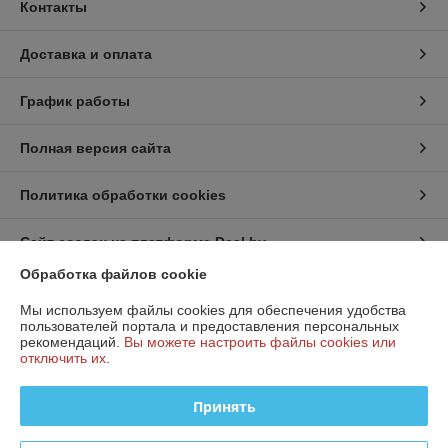
Контакты
Доставка и оплата
График работы
Полная версия сайта
Политика обработки cookies
Сайт создан на платформе Deal.by
Обработка файлов cookie
Информация для покупателя
Мы используем файлы cookies для обеспечения удобства
пользователей портала и предоставления персональных
Юридическое лицо:
ООО «МостТехСервис»
рекомендаций.
Вы можете настроить файлы cookies или
Республика Беларусь, 220017 , г. Минск
отключить их.
Регистрационный номер ЕГР: 193268635
Принять
УНП: 193268635
Регистрационный орган: Минский горисполком