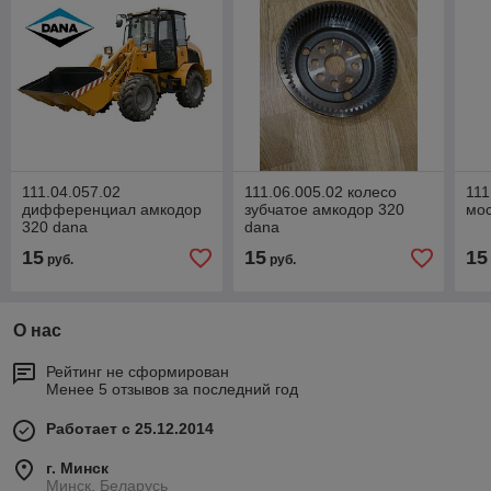
111.04.057.02
111.06.005.02 колесо
111
дифференциал амкодор
зубчатое амкодор 320
мос
320 dana
dana
15
15
15
руб.
руб.
О нас
Рейтинг не сформирован
Менее 5 отзывов за последний год
Работает с 25.12.2014
г. Минск
Минск, Беларусь